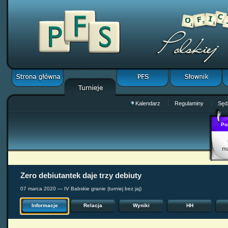
Kalendarz
Regulaminy
Sęd
Po
m
Zero debiutantek daje trzy debiuty
07 marca 2020 — IV Babskie granie (turniej bez jaj)
Informacje
Relacja
Wyniki
HH