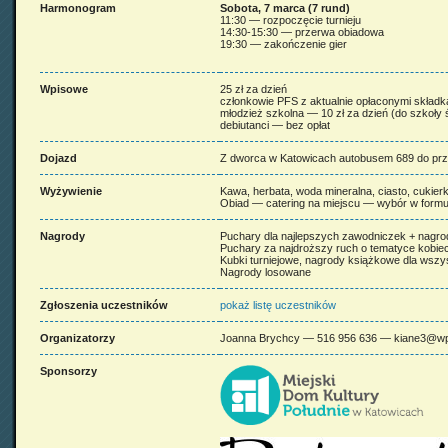
Harmonogram
Sobota, 7 marca (7 rund)
11:30 — rozpoczęcie turnieju
14:30-15:30 — przerwa obiadowa
19:30 — zakończenie gier
Wpisowe
25 zł za dzień
członkowie PFS z aktualnie opłaconymi składk
młodzież szkolna — 10 zł za dzień (do szkoły ś
debiutanci — bez opłat
Dojazd
Z dworca w Katowicach autobusem 689 do prz
Wyżywienie
Kawa, herbata, woda mineralna, ciasto, cukierk
Obiad — catering na miejscu — wybór w form
Nagrody
Puchary dla najlepszych zawodniczek + nagro
Puchary za najdroższy ruch o tematyce kobiecej
Kubki turniejowe, nagrody książkowe dla wszy
Nagrody losowane
Zgłoszenia uczestników
pokaż listę uczestników
Organizatorzy
Joanna Brychcy — 516 956 636 — kiane3@wp
Sponsorzy