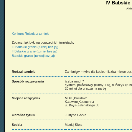
IV Babskie 
Kat
Konkurs Relacja z turnieju
Zobacz, jak było na poprzednich turniejach:
III Babskie granie (turniej bez jaj)
II Babskie granie (turniej bez jaj)
Babskie granie (turniej bez jaj)
Rodzaj turnieju
Zamknięty – tylko dla kobiet - liczba miejsc o
Sposób rozgrywania
liczba rund: 7
system: połówkowy (rundy 1-6), duńczyk (run
20 minut dla gracza na partię
Miejsce rozgrywek
MDK „Południe”
Katowice Kostuchna
ul. Boya-Żeleńskiego 83
Obrońca tytułu
Justyna Górka
Sędzia
Maciej Śliwa